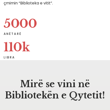
çmimin “Biblioteka e vitit”.
5000
ANËTARË
110
k
LIBRA
Mirë se vini në
Bibliotekën e Qytetit!