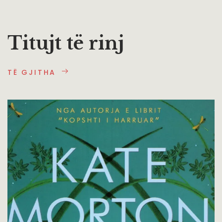
Titujt të rinj
TË GJITHA