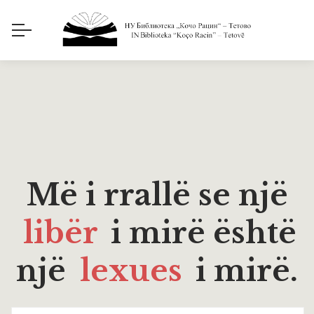
Më i rrallë se një
libër
i mirë është
një
lexues
i mirë.