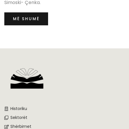
Simoski- Çenka.
MË SHUMË
Historiku
Sektorët
Shërbimet