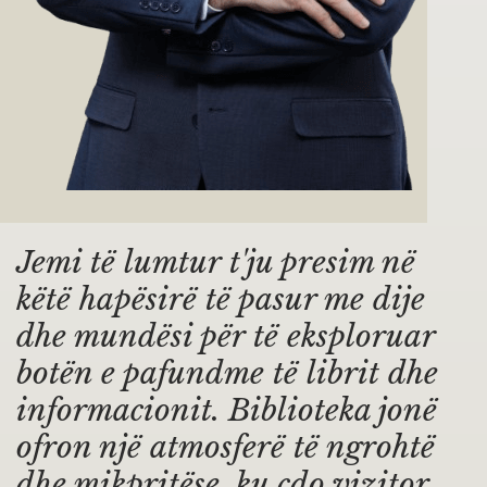
Jemi të lumtur t'ju presim në
këtë hapësirë të pasur me dije
dhe mundësi për të eksploruar
botën e pafundme të librit dhe
informacionit. Biblioteka jonë
ofron një atmosferë të ngrohtë
dhe mikpritëse, ku çdo vizitor