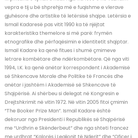
vepra e tij u bë shprehja më e fuqishme e vlerave
gjuhësore dhe artistike të letërsisë shqipe. Letërsia e
Ismail Kadaresë pas vitit 1990 ka të njëjtat
karakteristika themelore si më parë: frymën
etnografike dhe përfaqësimin e identitetit shqiptar.
Ismail Kadare ka qenë fitues i shumë çmimeve
letrare kombëtare dhe ndërkombëtare. Që nga viti
1994, I.K. ka qenë anëtar korrespondent i Akademisë
së Shkencave Morale dhe Politike të Francës dhe
anëtar i jashtëm i Akademisë së Shkencave të
Shqipërisë. Ai shërbeu si delegat në Kongresin e
Drejtshkrimit në vitin 1972. Në vitin 2005 fitoi çmimin
“The Booker Prize Man”. Ismail Kadare është
dekoruar nga Presidenti i Republikës së Shqipërisë
me “Urdhrin e Skënderbeut” dhe nga shteti francez
me urdhrat “Kalorës i Legjionit të Nderit” dhe “Oficer i