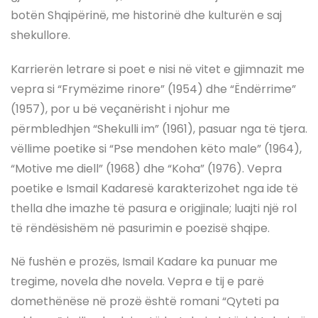
botën Shqipërinë, me historinë dhe kulturën e saj
shekullore.
Karrierën letrare si poet e nisi në vitet e gjimnazit me
vepra si “Frymëzime rinore” (1954) dhe “Ëndërrime”
(1957), por u bë veçanërisht i njohur me
përmbledhjen “Shekulli im” (1961), pasuar nga të tjera.
vëllime poetike si “Pse mendohen këto male” (1964),
“Motive me diell” (1968) dhe “Koha” (1976). Vepra
poetike e Ismail Kadaresë karakterizohet nga ide të
thella dhe imazhe të pasura e origjinale; luajti një rol
të rëndësishëm në pasurimin e poezisë shqipe.
Në fushën e prozës, Ismail Kadare ka punuar me
tregime, novela dhe novela. Vepra e tij e parë
domethënëse në prozë është romani “Qyteti pa