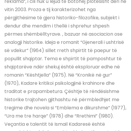
reklama”, i cili nuk u lejua të botohej plotësisht deri në
vitin 2003. Proza e tij karakterizohet nga
përgjithësime të gjera historiko-filozofike, subjekt i
dendur dhe mendim i thellë i shprehur shpesh
përmes shëmbëlltyrave. , bazuar në asociacion ose
analogji historike. Ideja e romanit “Gjenerali i ushtrisë
së vdekur” (1964) sillet rreth shpirtit të paepur të
popullit shqiptar. Tema e shpirtit të pamposhtur të
shqiptarëve ndër shekuj është eksploruar edhe në
romanin “Kështjella” (1975). Në “Kronikë në gur”
(1970), Kadare kritikoi psikologjinë krahinore dhe
traditat e prapambetura. Çështje të rëndësishme
historike trajtohen gjithashtu në përmbledhjet me
tregime dhe novela si “Emblema e dikurshme” (1977),
“Ura me tre harqe” (1978) dhe “Rrethimi” (1980).
Veçantia e talentit të Ismail Kadaresë është