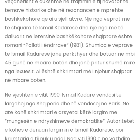
veçanërisht e dukshme në trajtimin e tij novator të
temave historike dhe në rezonancën e mprehtë
bashkëkohore që ai u sjell atyre. Një nga veprat më
të shquara të Ismail Kadaresë dhe një nga më të
dalluarit në letërsinë bashkëkohore shqiptare është
romani “Pallati i ëndrrave” (1981). Shumica e veprave
të Ismail Kadaresë janë përkthyer dhe botuar në mbi
45 gjuhë në mbarë botën dhe janë pritur shumë mirë
nga lexuesit. Ai është shkrimtari më i njohur shqiptar
në mbarë botën.
Në vjeshtën e vitit 1990, Ismail Kadare vendosi të
largohej nga Shqipëria dhe të vendosej në Paris. Në
atë kohë shkrimtari e arsyetoi këtë largim me
“mungesën e ndryshimeve demokratike”. Autoritetet
e kohës e dënuan largimin e Ismail Kadaresë, por
krijimtaria e tij nuk u ndal. Nga viti 1990 e në vazhdim