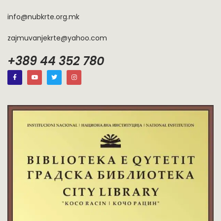
info@nubkrte.org.mk
zajmuvanjekrte@yahoo.com
+389 44 352 780