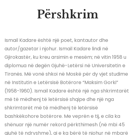
Përshkrim
Ismail Kadare është një poet, kantautor dhe
autor/gazetar i njohur. Ismail Kadare lindi në
Gjirokastër, ku kreu arsimin e mesëm; në vitin 1958 u
diplomua në degën Gjuhë-Letërsi në Universitetin e
Tiranës. Më vonë shkoi në Moskë për dy vjet studime
në Institutin e Letërsisë Botërore “Maksim Gorki”
(1958-1960). Ismail Kadare është një nga shkrimtarët
më të mëdhenj të letërsisë shqipe dhe një nga
shkrimtarët më të mëdhenj të letërsisë
bashkëkohore botërore. Me veprën e tij, e cila ka
shënuar një numër rekord përkthimesh (në mbi 45
gjuhë të ndryshme), ai e ka bërë të njohur në mbarë