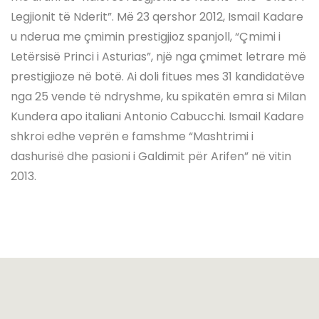
Legjionit të Nderit”. Më 23 qershor 2012, Ismail Kadare
u nderua me çmimin prestigjioz spanjoll, “Çmimi i
Letërsisë Princi i Asturias”, një nga çmimet letrare më
prestigjioze në botë. Ai doli fitues mes 31 kandidatëve
nga 25 vende të ndryshme, ku spikatën emra si Milan
Kundera apo italiani Antonio Cabucchi. Ismail Kadare
shkroi edhe veprën e famshme “Mashtrimi i
dashurisë dhe pasioni i Galdimit për Arifen” në vitin
2013.