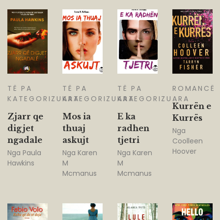
TË PA
TË PA
TË PA
ROMANCË
KATEGORIZUARA
KATEGORIZUARA
KATEGORIZUARA
Kurrën e
Zjarr qe
Mos ia
E ka
Kurrës
digjet
thuaj
radhen
Nga
ngadale
askujt
tjetri
Coolleen
Hoover
Nga
Paula
Nga
Karen
Nga
Karen
Hawkins
M
M
Mcmanus
Mcmanus