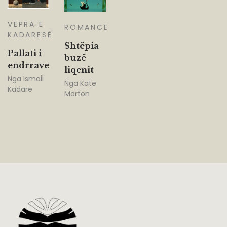
VEPRA E
ROMANCË
KADARESË
Shtëpia
Pallati i
buzë
endrrave
liqenit
Nga
Ismail
Nga
Kate
Kadare
Morton