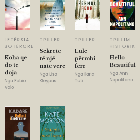
LETËRSIA
TRILLER
TRILLER
TRILLIM
BOTËRORE
HISTORIK
Sekrete
Lule
Koha qe
Hello
të një
përmbi
do te
Beautiful
nate vere
ferr
doja
Nga
Ann
Nga
Lisa
Nga
Ilaria
Napolitano
Nga
Fabio
Kleypas
Tuti
Volo