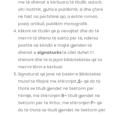
me të dhënat e kërkuara të titullit, autorit,
viti i botimit, gjuha e publikimit, si dhe çfarë
në fakt na përfshinë ajo, a është roman,
poezi, artikull, publikim monografik.
Klikoni në titullin që ju nevojitet dhe do të
merrni të dhëna të sakta për të, ndërsa
poshtë në këndin e majtë gjenden të
dhënat e
signaturës
të cilët duhet t’i
shënoni dhe të ia jepni bibliotekistes që ta
merrni librin e kërkuar.
Signaturat që janë në bazën e Bibliotekës
mund të fillojnë me shkronjat
Д-
që do të
thotë se titulli gjendet në Sektorin për
Fëmijë, me shkronjën
В-
titulli gjendet në
Sektorin për te Rritur, me shkronjën
Р-
që
do të thotë se titulli gjendet në Sektorin për