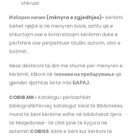
shkruar.
Изборен начин (mënyra e zgjedhjes)-
kërkimi
bëhet njejtë si në mënyrën bazë, ashtu që e
shkurtojm ose e konkretizojm kërkimin duke e
përfshirë ose përjashtuar titullin, autorin, vitin e
botimit…
Nëse dëshironi të dini më shumë për mënyrën e
kërkimit, klikoni në
техники на пребарување
që
gjendet djathtas lartë mbi
БАРАЈ.
COBIB.MK-
Katalogu i përbashkët
bibliografikPërveç katalogut lokal të Bibliotekës,
mund të bëni kërkime edhe në bibliotekat tjera
të Maqedonisë- të cilat janë të kyçura në
sistemin
COBISS
. Këtë e bëni kur kërkoni të