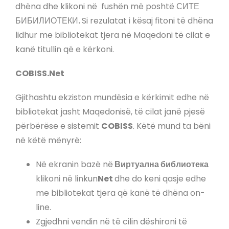
dhëna dhe klikoni në fushën më poshtë СИТЕ
БИБИЛИОТЕКИ
.
Si rezulatat i kësaj fitoni të dhëna
lidhur me bibliotekat tjera në Maqedoni të cilat e
kanë titullin që e kërkoni.
COBISS.Net
Gjithashtu ekziston mundësia e kërkimit edhe në
bibliotekat jasht Maqedonisë, të cilat janë pjesë
përbërëse e sistemit
COBISS
. Këtë mund ta bëni
në këtë mënyrë:
Në ekranin bazë në
Виртуална библиотека
klikoni në linkun
Net
dhe do keni qasje edhe
me bibliotekat tjera që kanë të dhëna on-
line.
Zgjedhni vendin në të cilin dëshironi të