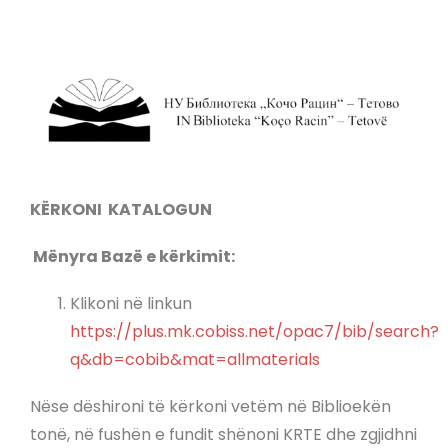
KËRKONI KATALOGUN
Mënyra Bazë e kërkimit:
Klikoni në linkun
https://plus.mk.cobiss.net/opac7/bib/search?
q&db=cobib&mat=allmaterials
Nëse dëshironi të kërkoni vetëm në Biblioekën
tonë, në fushën e fundit shënoni KRTE dhe zgjidhni