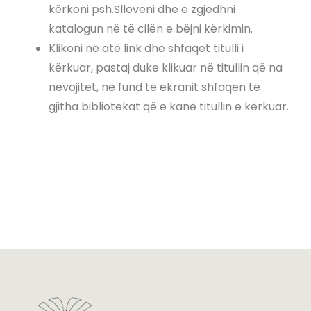
kërkoni psh.Slloveni dhe e zgjedhni
katalogun në të cilën e bëjni kërkimin.
Klikoni në atë link dhe shfaqet titulli i
kërkuar, pastaj duke klikuar në titullin që na
nevojitet, në fund të ekranit shfaqen të
gjitha bibliotekat që e kanë titullin e kërkuar.