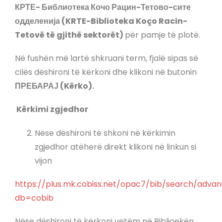
КРТЕ- Библиотека Кочо Рацин-Тетово-сите
одделенија (KRTE
-Biblioteka Koço Racin-
Tetovë të gjithë sektorët)
për pamje të plotë.
Në fushën më lartë shkruani term, fjalë sipas së
cilës dëshironi të kërkoni dhe klikoni në butonin
ПРЕБАРАЈ (Kërko).
Kërkimi zgjedhor
Nëse dëshironi të shkoni në kërkimin
zgjedhor atëherë direkt klikoni në linkun si
vijon
https://plus.mk.cobiss.net/opac7/bib/search/adva
db=cobib
Nëse dëshironi të kërkoni vetëm në Biblioekën