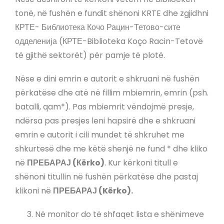
tonë, në fushën e fundit shënoni KRTE dhe zgjidhni
КРТЕ- Библиотека Кочо Рацин-Тетово-сите
одделенија (КРТЕ-Biblioteka Koço Racin-Tetovë
të gjithë sektorët) për pamje të plotë.
Nëse e dini emrin e autorit e shkruani në fushën
përkatëse dhe atë në fillim mbiemrin, emrin (psh.
batalli, qam*). Pas mbiemrit vëndojmë presje,
ndërsa pas presjes leni hapsirë dhe e shkruani
emrin e autorit i cili mundet të shkruhet me
shkurtesë dhe me këtë shenjë ne fund * dhe kliko
në
ПРЕБАРАЈ (Кërko)
. Kur kërkoni titull e
shënoni titullin në fushën përkatëse dhe pastaj
klikoni në
ПРЕБАРАЈ (Kërko).
Në monitor do të shfaqet lista e shënimeve