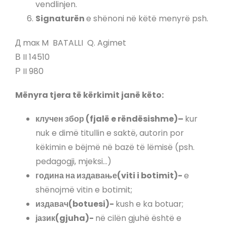
vendlinjen.
Signaturën
e shënoni në këtë menyrë psh.
Д maк M BATALLI Q. Agimet
В II 14510
Р II 980
Mënyra tjera të kërkimit janë këto:
клучен збор (fjalë e rëndësishme)
–
kur
nuk e dimë titullin e saktë, autorin por
këkimin e bëjmë në bazë të lëmisë (psh.
pedagogji, mjeksi…)
година на издавање(viti i botimit)-
e
shënojmë vitin e botimit;
издавач(botuesi)-
kush e ka botuar;
јазик(gjuha)-
në cilën gjuhë është e