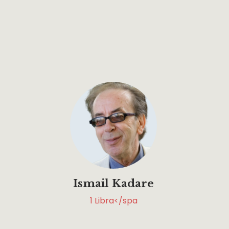
Ismail Kadare
1
Libra</spa