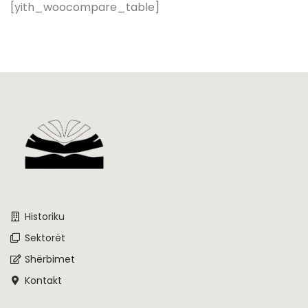
[yith_woocompare_table]
Historiku
Sektorët
Shërbimet
Kontakt