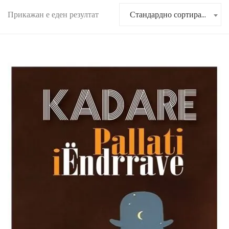
Прикажан е еден резултат
Стандардно сортирање