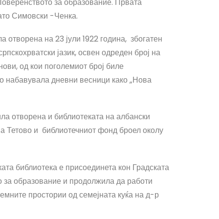
 Поверенството за образование. Првата
Мато Симовски -Ченка.
а отворена на 23 јули 1922 година, збогатен
српскохрватски јазик, освен одреден број на
нови, од кои поголемиот број биле
но набавувала дневни весници како „Нова
ила отворена и библиотеката на албански
 на Тетово и библиотечниот фонд броел околу
ската библиотека е присоединета кон Градската
то за образование и продолжила да работи
земните простории од семејната куќа на д-р