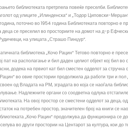
ирањето библиотеката претрпела повеќе преселби. Библиоте
голот од улиците „Илинденска“ и „Тодор Циповски-Мерџан“
 година, поточно во 1954 година Библиотеката повторно е 
а деца се преселил во просториите на домот на д-р Ефчески
Рудичевци, на улицата „Страшо Пинџур“.
Матичната библиотека „Кочо Рацин“ Тетово повторно е пре
вој пат на располагање и бил даден целиот објект кој бил во
асни, додека на првиот кат бил сместен одделот за стручна о
Рацин“ во овие простории продолжила да работи три и пол
своен од Владата на РМ, зградата во која се наоѓала библи
елување. Надлежните органи со соодветна одлука отстапиле
блиотеката. На овој простор се сместени одделот за деца, о
таток на потребен простор, значителен број на книги се на
иблиотеката ,,Кочо Рацин“ продолжува да функционира се до
елува во други простории на Центарот за култура, кои до т