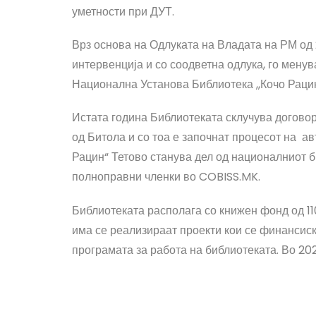
уметности при ДУТ.
Врз основа на Одлуката на Владата на РМ од 2
интервенција и со соодветна одлука, го менув
Национална Установа Библиотека ,,Кочо Рацин
Истата година Библиотеката склучува догово
од Битола и со тоа е започнат процесот на а
Рацин“ Тетово станува дел од националниот 
полноправни членки во COBISS.MK.
Библиотеката располага со книжен фонд од 11
има се реализираат проекти кои се финансиск
програмата за работа на библиотеката. Во 202