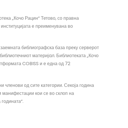
отека „Кочо Рацин“ Тетово, со правна
и институцијата е преименувана во
 заемната библиографска база преку серверот
 библиотечниот материјaл. Библиотеката „Кочо
атформата COBISS и е една од 72
и членови од сите категории. Секоја година
и манифестации кои се во склоп на
 годината“.