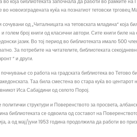
на во која библиотеката започнала да работи во рамките на
 е во новоизградената куќа на познатиот тетовски трговец 
 сочувани од „Читалницата на тетовската младина“ која бил
и голем број книги од класични автори. Сите книги биле на 
донски јазик. Во тој период во библиотеката имало 500 чле
атно. За потребите на читателите, библиотеката секојднев
ронт “ и други.
почнување со работа на градската библиотека во Тетово б
македонската. Таа била сместена во стара куќа во центарот
авникот Иса Сабајдини од селото Порој.
е политички структури и Поверенството за просвета, албан
одина библиотеката се одвоила од составот на Поверенство
ја, а од мај/јуни 1953 година продолжила да работи во при