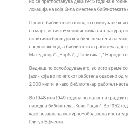
но се претпоставува дека 1945 година е годи
локација на која била сместена библиотеката
Првиот библиотечен фонд го сочинувале книги
со марксистичко-ленинистичка литература, но 
политички брошури кои биле печатени на маке
средношколци, а библиотеката работела двокр
Македонија“, „Борба“, „Политика“ ,” Народен ф
Веднаш по ослободувањето, во исто време со 
јазик која во почетокот работела одвоено од 
2.000 книги, а како библиотекар работел наст
Во 1948 или 1949 година по налог на градскит
народна библиотека ,,Кочо Рацин“. Во 1952 г
како независна културно-образовна институци
Глигур Ефчески.