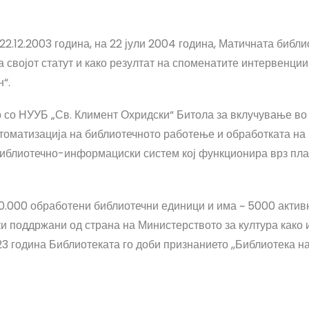
2.12.2003 година, на 22 јули 2004 година, Матичната библи
а својот статут и како резултат на споменатите интервенци
“.
р со НУУБ „Св. Климент Охридски“ Битола за вклучување во
втоматизација на библиотечното работење и обработката на
библиотечно-информациски систем кој функционира врз пл
0.000 обработени библиотечни единици и има ~ 5000 активн
и поддржани од страна на Министерството за култура како 
3 година Библиотеката го доби признанието ,,Библиотека на