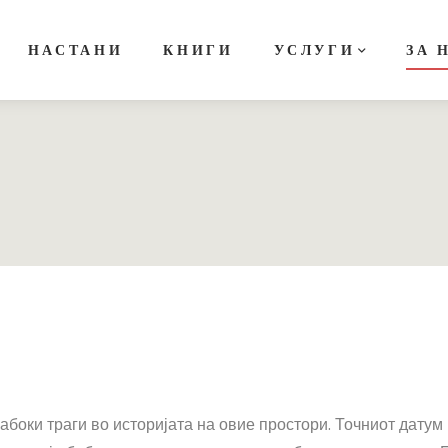
НАСТАНИ
КНИГИ
УСЛУГИ
ЗА 
боки траги во историјата на овие простори. Точниот датум н