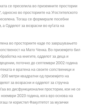
ката се преселила во приземните простории
, односно во просториите на Угостителското
преселена. Тогаш се формирале посебни
, а Одделот за возрасни во куѓата на
селена во просториите каде по завршувањето
 сопственост на Мато Ченка. Во приземјето бил
бработка на книгите, одделот за деца и
 децении, поточно до септември 2002 година
отеката е вратена на своите сопственици и
 200 метри квадратни од приземјето на
дделот за возрасни и одделот за стручна
оѓаа во дисфункционални простории, кои не се
 ноември 2023 година, кога врз основа на
огаш ги користел Факултетот за музички