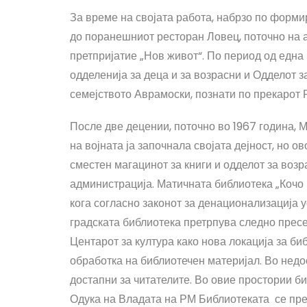
За време на својата работа, набрзо по форм
до поранешниот ресторан Ловец, поточно на а
претпријатие „Нов живот“. По период од една
одделенија за деца и за возрасни и Одделот з
семејството Аврамоски, познати по прекарот 
После две децении, поточно во 1967 година, 
на војната ја започнала својата дејност, но о
сместен магацинот за книги и одделот за возр
администрација. Матичната библиотека „Кочо 
кога согласно законот за денационализација у
градската библиотека претрпува следно прес
Центарот за култура како нова локација за би
обработка на библиотечен материјал. Во недос
достапни за читателите. Во овие простории б
Одука на Владата на РМ Библиотеката се прес