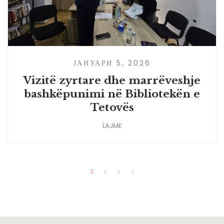
ЈАНУАРИ 5, 2026
Vizitë zyrtare dhe marrëveshje
bashkëpunimi në Bibliotekën e
Tetovës
LAJME