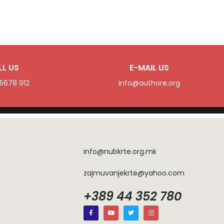
LL US
E-MAIL US
 5678 912
info@authore.org
info@nubkrte.org.mk
zajmuvanjekrte@yahoo.com
+389 44 352 780