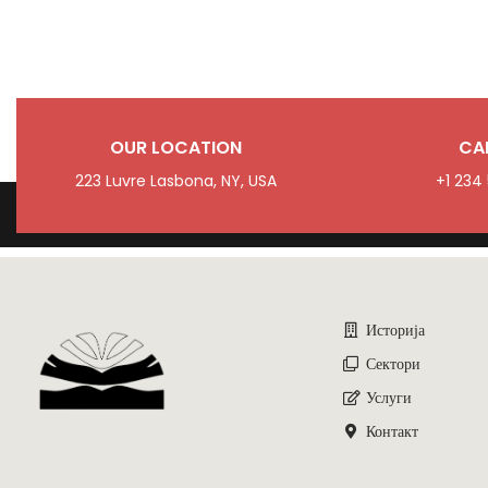
OUR LOCATION
CA
223 Luvre Lasbona, NY, USA
+1 234
Историја
Сектори
Услуги
Контакт