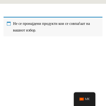
Не се пронајдени продукти кои се совпаѓаат на
вашиот избор.
MK