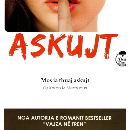
Mos ia thuaj askujt
Од
Karen M Mcmanus