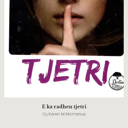
E ka radhen tjetri
Од
Karen M Mcmanus