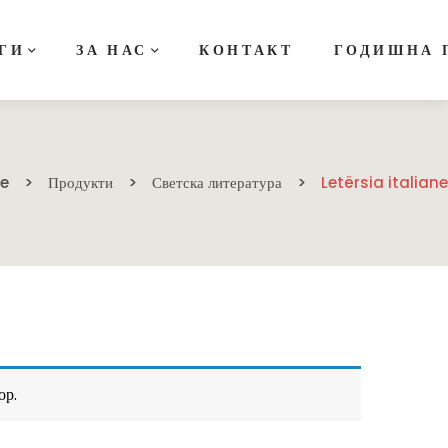
ГИ
ЗА НАС
КОНТАКТ
ГОДИШНА 
e
Продукти
Светска литература
Letërsia italiane
ор.