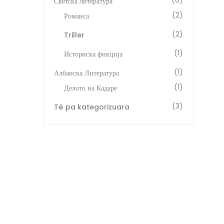
(6)
Светска литература
(2)
Романса
(2)
Triller
(1)
Историска фикција
(1)
Албанска Литература
(1)
Делото на Кадаре
(3)
Të pa kategorizuara