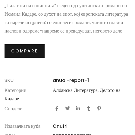
„Палатата на соништата“ е еден од суштинските романи на
Исмаил Кадаре, со духот на епот, кој европската литература
го нарече исцрпена: со единаесет романи, чиишто главни
наслови одвреме-навреме се преведуваат, неговото дело
отсекогаш. бил на списокот на кандидати за „Нобелова
награда“ во име на албанската литература. убиства или на
COMPARE
таа колективна несоница што Отоманската империја не
може да ја толерира.
SKU:
anual-report-1
Категории
Албанска Литература
,
Делото на
Кадаре
Сподели
Издавачката куќа
Onufri