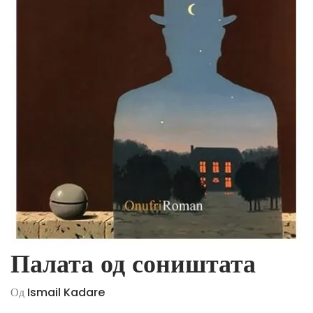
Палата од соништата
Од
Ismail Kadare