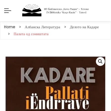
Home
Албанска Литература
Делото на Кадаре
Палата од соништата