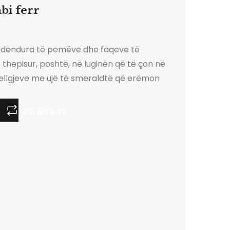
bi ferr
 dendura të pemëve dhe faqeve të
thepisur, poshtë, në luginën që të çon në
pellgjeve me ujë të smeraldtë që erëmon
diçka. Ma thonë gjurmët e gjakut, ma thotë
ka ndodhur, por mund të ndodhë prapë. Ky
COMPARE
llimi. Mes këtyre maleve ka ndodhur diçka
a për të cilën duhet të vë në jetë të gjitha
investigative. Jam komisare policie e
 profilizim dhe eci çdo ditë nëpër ferr. Arma
 nuk është uniforma, as pistoleta që mbaj
ndja ime. E po, tani ndiej se pikërisht ajo po
o nga mosha, as nga zemra, por nga një re
vërtitet në tru.