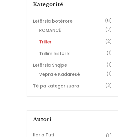
Kategoritë
(6)
Letërsia botërore
(2)
ROMANCË
(2)
Triller
(1)
Trillim historik
(1)
Letërsia Shqipe
(1)
Vepra e Kadaresë
(3)
Të pa kategorizuara
Autori
Ilaria Tuti
(1)