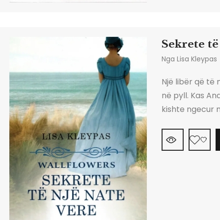
Sekrete të
Nga
Lisa Kleypas
Një libër që të
në pyll. Kas A
kishte ngecur 
vdekur. Që prej
heshtura dhe ë
kohën. E mbytur 
harron nëse i ka
alarmit, harron
Misteret nuk k