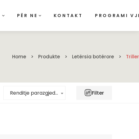
E
PËR NE
KONTAKT
PROGRAMI VJ
Home
Produkte
Letërsia botërore
Triller
Filter
Renditje parazgjedhje