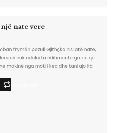
 një nate vere
 mban frymën pezull Gjithçka nisi atë natë,
ndersoni nuk ndaloi ta ndihmonte gruan që
me makinë nga moti i keq dhe tani ajo ka
 asaj nate, Kasi merr telefonata të
shtë e bindur se dikush e vëzhgon gjithë
COMPARE
nga ndjenjat e fajit, ajo fillon të harrojë:
 pirë ilaçet, harron kodin e sistemit të
 çfarë i ka thënë shoqes së ngushtë.
anë fund…