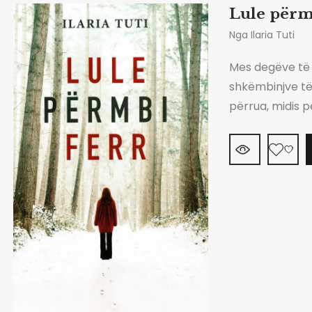
Lule përm
Nga
Ilaria Tuti
Mes degëve të
shkëmbinjve të 
përrua, midis 
akull, fshihet 
edhe përvoja: 
është vetëm fi
tronditëse, diçk
aftësitë e mia 
specializuar në
ime më e fortë
në brez, por me
më tradhton. J
mjegulle që më 