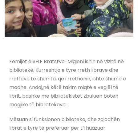
Femijët e SH.F Bratstvo-Migjeni ishin në vizitë në
bibliotekë. Kurreshtja e tyre rreth librave dhe
rrafteve të shumta, që i rrethonin, ishte shumë e
madhe. Andaj,në këtë takim miqtë e vegjël të
librit, bashkë me bibliotekistët zbuluan botën
magjike të bibliotekave…
Mësuan si funksionon biblioteka, dhe zgjodhën
librat e tyre të preferuar për t’i huazuar