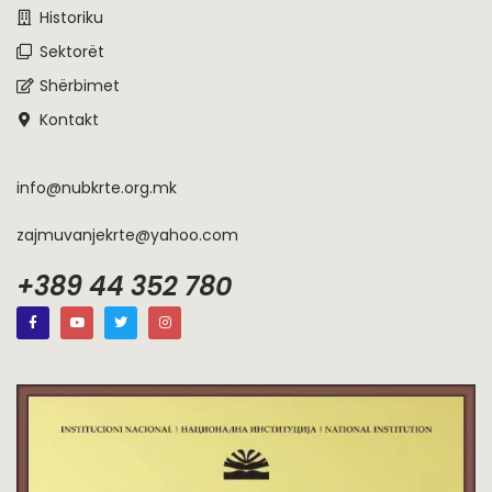
Historiku
Sektorët
Shërbimet
Kontakt
info@nubkrte.org.mk
zajmuvanjekrte@yahoo.com
+389 44 352 780