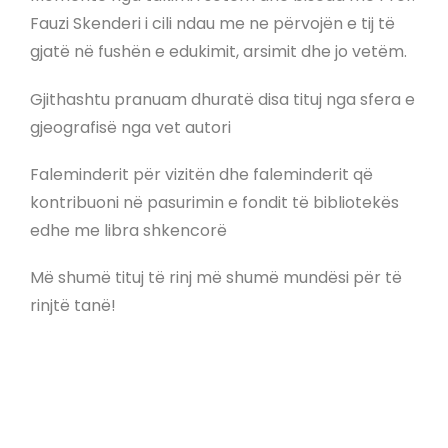
Fauzi Skenderi i cili ndau me ne përvojën e tij të
gjatë në fushën e edukimit, arsimit dhe jo vetëm.
Gjithashtu pranuam dhuratë disa tituj nga sfera e
gjeografisë nga vet autori
Faleminderit për vizitën dhe faleminderit që
kontribuoni në pasurimin e fondit të bibliotekës
edhe me libra shkencorë
Më shumë tituj të rinj më shumë mundësi për të
rinjtë tanë!