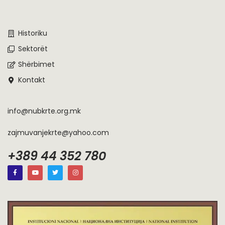
Historiku
Sektorët
Shërbimet
Kontakt
info@nubkrte.org.mk
zajmuvanjekrte@yahoo.com
+389 44 352 780