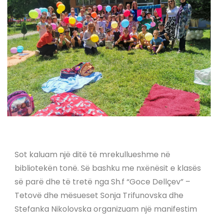
Sot kaluam një ditë të mrekullueshme në
bibliotekën tonë. Së bashku me nxënësit e klasës
së parë dhe të tretë nga Sh.f “Goce Dellçev” –
Tetovë dhe mësueset Sonja Trifunovska dhe
Stefanka Nikolovska organizuam një manifestim