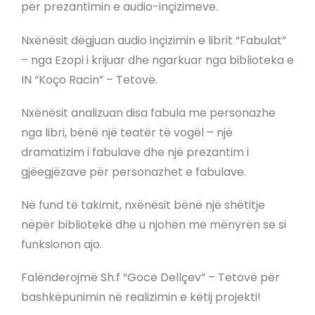
për prezantimin e audio-inçizimeve.
Nxënësit dëgjuan audio inçizimin e librit “Fabulat”
– nga Ezopi i krijuar dhe ngarkuar nga biblioteka e
IN “Koço Racin” – Tetovë.
Nxënësit analizuan disa fabula me personazhe
nga libri, bënë një teatër të vogël – një
dramatizim i fabulave dhe një prezantim i
gjëegjëzave për personazhet e fabulave.
Në fund të takimit, nxënësit bënë një shëtitje
nëpër bibliotekë dhe u njohën me mënyrën se si
funksionon ajo.
Falënderojmë Sh.f “Goce Dellçev” – Tetovë për
bashkëpunimin në realizimin e këtij projekti!