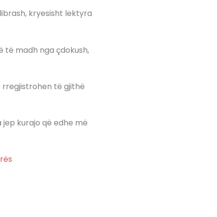
ibrash, kryesisht lektyra
më të madh nga çdokush,
 rregjistrohen të gjithë
na jep kurajo që edhe më
urës