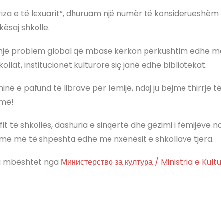
riza e të lexuarit”, dhuruam një numër të konsiderueshëm l
kësaj shkolle.
të një problem global që mbase kërkon përkushtim edhe 
kollat, institucionet kulturore siç janë edhe bibliotekat.
në e pafund të librave për femijë, ndaj ju bejmë thirrje të
umë!
fit të shkollës, dashuria e sinqertë dhe gëzimi i fëmijëve 
ime më të shpeshta edhe me nxënësit e shkollave tjera.
t u mbështet nga
Министерство за култура / Ministria e Kult