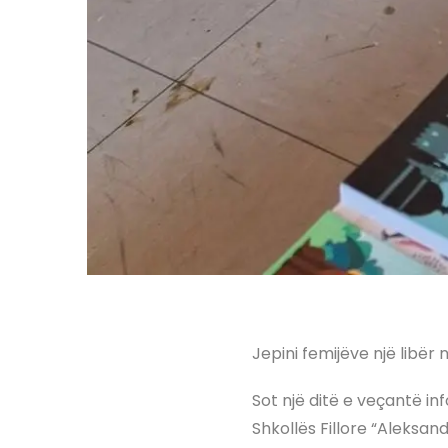
Jepini femijëve një libër
Sot një ditë e veçantë i
Shkollës Fillore “Aleksan