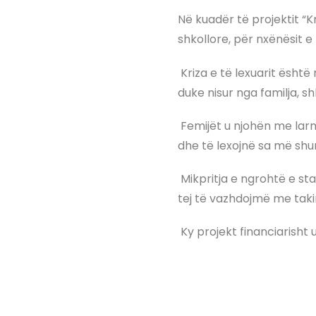
Në kuadër të projektit “K
shkollore, për nxënësit e 
Kriza e të lexuarit ësh
duke nisur nga familja, sh
Femijët u njohën me larmi
dhe të lexojnë sa më sh
Mikpritja e ngrohtë e sta
tej të vazhdojmë me tak
Ky projekt financiarish