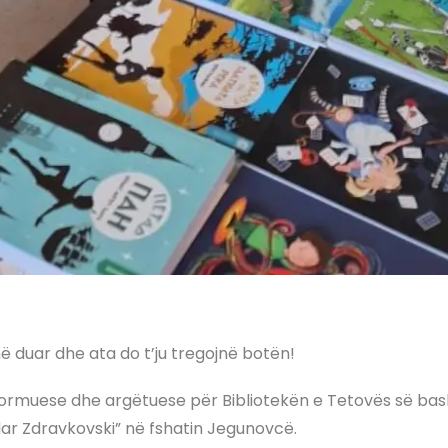
 në duar dhe ata do t’ju tregojnë botën!
nformuese dhe argëtuese për Bibliotekën e Tetovës së ba
dar Zdravkovski” në fshatin Jegunovcë.