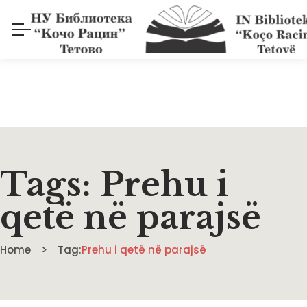
Tags: Prehu i
qetë në parajsë
Home
Tag:
Prehu i qetë në parajsë