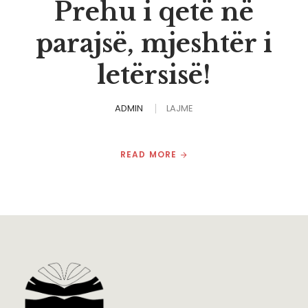
Prehu i qetë në
parajsë, mjeshtër i
letërsisë!
ADMIN
LAJME
READ MORE