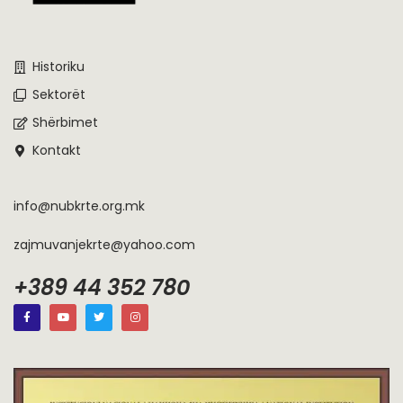
Historiku
Sektorët
Shërbimet
Kontakt
info@nubkrte.org.mk
zajmuvanjekrte@yahoo.com
+389 44 352 780