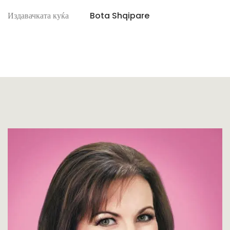
Издавачката куќа
Bota Shqipare