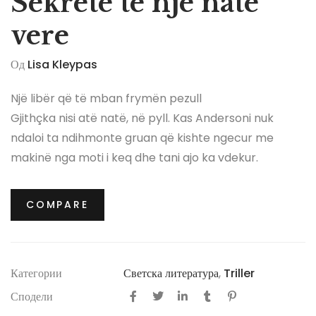
Sekrete të një nate
vere
Од
Lisa Kleypas
Një libër që të mban frymën pezull
Gjithçka nisi atë natë, në pyll. Kas Andersoni nuk
ndaloi ta ndihmonte gruan që kishte ngecur me
makinë nga moti i keq dhe tani ajo ka vdekur.
Që prej asaj nate, Kasi merr telefonata të heshtura
dhe është e bindur se dikush e vëzhgon gjithë kohën.
COMPARE
E mbytur nga ndjenjat e fajit, ajo fillon të harrojë:
harron nëse i ka pirë ilaçet, harron kodin e sistemit të
alarmit, harron çfarë i ka thënë shoqes së ngushtë.
Категории
Светска литература
,
Triller
Misteret nuk kanë fund…
Сподели