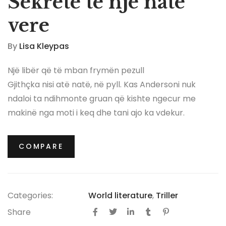
Sekrete të një nate
vere
By
Lisa Kleypas
Një libër që të mban frymën pezull
Gjithçka nisi atë natë, në pyll. Kas Andersoni nuk
ndaloi ta ndihmonte gruan që kishte ngecur me
makinë nga moti i keq dhe tani ajo ka vdekur.
Që prej asaj nate, Kasi merr telefonata të heshtura
dhe është e bindur se dikush e vëzhgon gjithë kohën.
COMPARE
E mbytur nga ndjenjat e fajit, ajo fillon të harrojë:
harron nëse i ka pirë ilaçet, harron kodin e sistemit të
alarmit, harron çfarë i ka thënë shoqes së ngushtë.
Categories:
World literature
,
Triller
Misteret nuk kanë fund…
Share